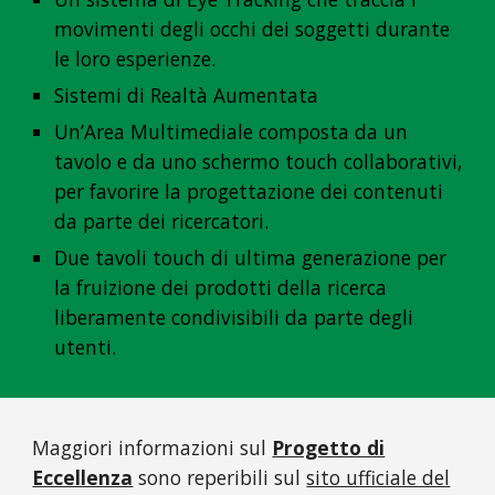
movimenti degli occhi dei soggetti durante
le loro esperienze.
Sistemi di Realtà Aumentata
Un’Area Multimediale composta da un
tavolo e da uno schermo touch collaborativi,
per favorire la progettazione dei contenuti
da parte dei ricercatori.
Due tavoli touch di ultima generazione per
la fruizione dei prodotti della ricerca
liberamente condivisibili da parte degli
utenti.
Maggiori informazioni sul
Progetto di
Eccellenza
sono reperibili sul
sito ufficiale del